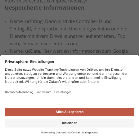
https://usercentrics.com/privacy-policy/
Gespeicherte Informationen
Name: ucString; Darin sind die ControllerID und
SettingsID, die Sprache, die Einstellungsversion und die
Dienste mit ihrem Einwilligungsverlauf enthalten.; Typ:
web; Domain: usercentrics.com;
Name: ucData; Hier werden Informationen zum Google
Consent Mode gespeichert.; Typ: web;
Name: uc:analytics:firedEvents:SETTINGSID (if applicable);
Dies dient dazu, das korrekte Funktionieren der
Ereignisverfolgung sicherzustellen, indem verhindert wird,
dass Ereignisse häufiger als beabsichtigt ausgelöst
werden.; Typ: web;
FACEBOOK PIXEL
Beschreibung des Services