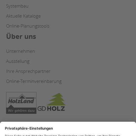
Systembau
Aktuelle Kataloge
Online-Planungstools
Über uns
Unternehmen
Ausstellung
Ihre Ansprechpartner
Online-Terminvereinbarung