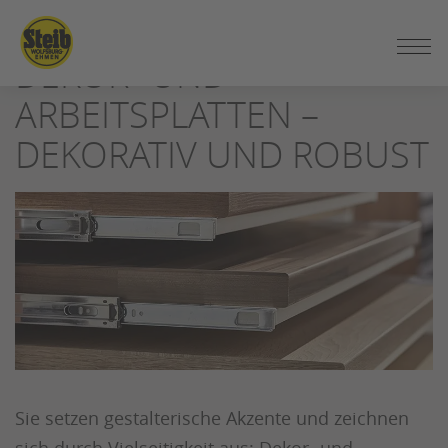
ZUM
SEITENINHALT
DEKOR- UND
SPRINGEN
ARBEITSPLATTEN –
DEKORATIV UND ROBUST
Sie setzen gestalterische Akzente und zeichnen
sich durch Vielseitigkeit aus: Dekor- und