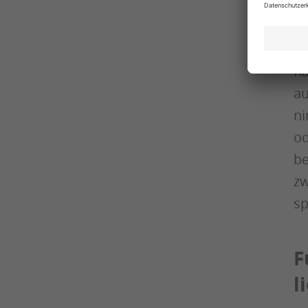
Gr
(L
fü
Ka
au
ni
od
be
zw
sp
F
l