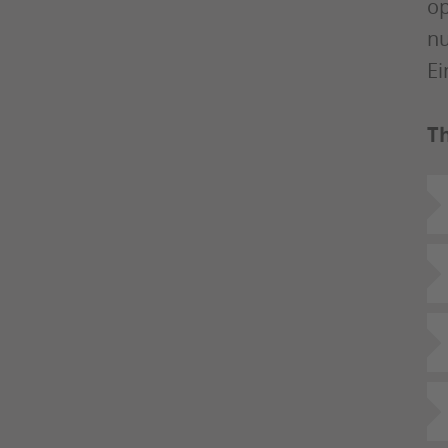
op
nu
Ei
T