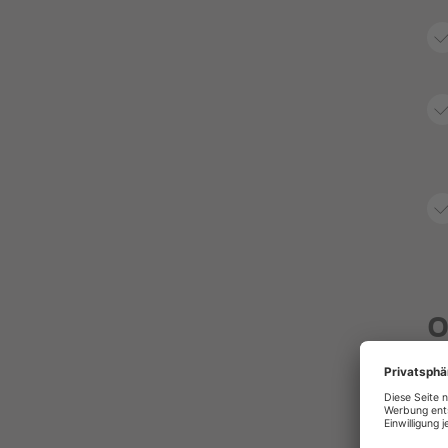
O
f
Mi