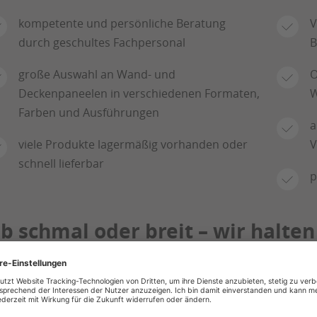
kompetente und persönliche Beratung
V
durch geschultes Fachpersonal
B
große Auswahl an Wand- und
O
Deckenpaneelen in verschiedenen Formaten,
W
Farben und Ausführungen
a
viele Produkte lagermäßig vorhanden oder
V
schnell lieferbar
p
b schmal oder breit – wir halte
ür Sie bereit
t unseren Wand- und Deckenpaneelen sind der Ges