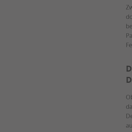
Zw
do
be
Pa
Fe
D
D
Ob
da
De
au