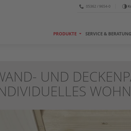
05362 / 9654-0
Ko
PRODUKTE
SERVICE & BERATUN
WAND- UND DECKENPA
INDIVIDUELLES WOH