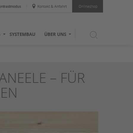
Kontakt & Anfahrt
Onlineshop
ntrastmodus
G
SYSTEMBAU
ÜBER UNS
NEELE – FÜR
NEN