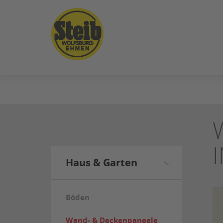
ZUM
SEITENINHALT
SPRINGEN
Haus & Garten
Böden
Wand- & Deckenpaneele