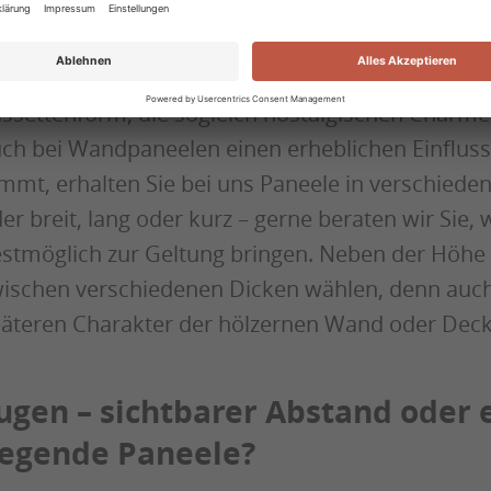
enzen gesetzt. So halten wir unsere Deckenpane
ang- und Kurzpaneele) sowie in verschiedenen B
r Sie bereit. Ebenso umfasst unser Sortiment k
ssettenform, die sogleich nostalgischen Charm
ch bei Wandpaneelen einen erheblichen Einflus
mmt, erhalten Sie bei uns Paneele in verschie
er breit, lang oder kurz – gerne beraten wir Sie
stmöglich zur Geltung bringen. Neben der Höhe
ischen verschiedenen Dicken wählen, denn auch
äteren Charakter der hölzernen Wand oder Deck
ugen – sichtbarer Abstand oder
iegende Paneele?