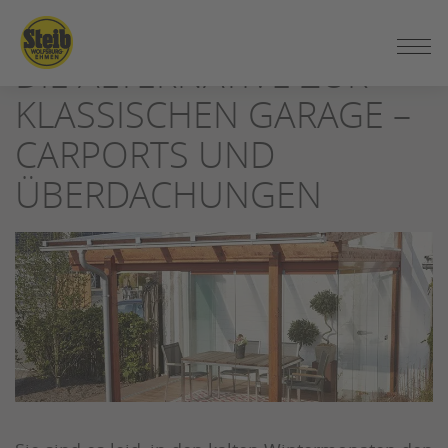
ZUM
SEITENINHALT
DIE ALTERNATIVE ZUR
SPRINGEN
KLASSISCHEN GARAGE –
CARPORTS UND
ÜBERDACHUNGEN